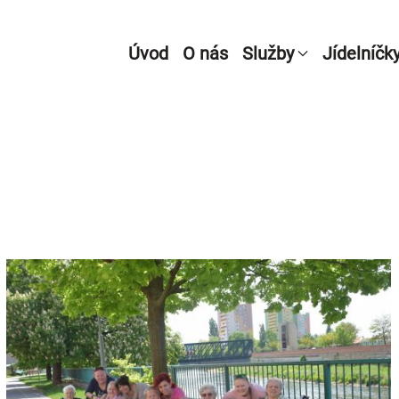
Úvod
O nás
Služby
Jídelníčk